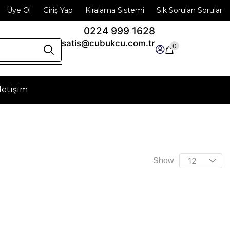
Üye Ol
Giriş Yap
Kiralama Sistemi
Sık Sorulan Sorular
0224 999 1628
satis@cubukcu.com.tr
0
İletişim
zümler
ici takımlarında güvenilir ortağınız. Üretiminizde
ükemmel sonuçlar sağlayın!
Show