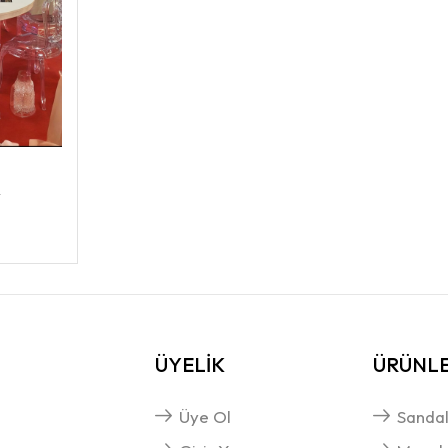
A
ÜYELİK
ÜRÜNL
Üye Ol
Sandal