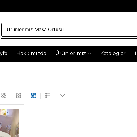
Ürünlerimiz
Masa Örtüsü
yfa
Hakkımızda
Ürünlerimiz
Kataloglar
Yenilikçi Çö
Artek, freze ve torna ve kes
maksimum performans ve m