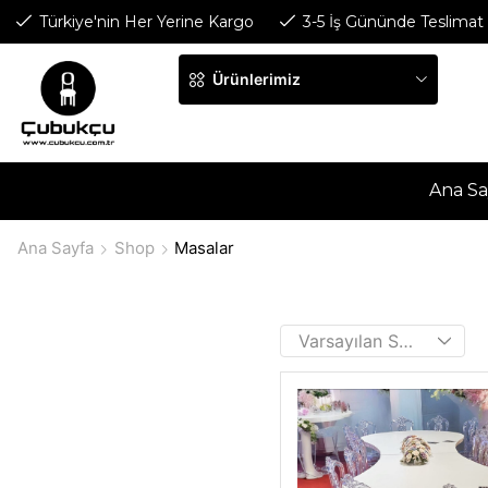
Türkiye'nin Her Yerine Kargo
3-5 İş Gününde Teslimat
Ürünlerimiz
Ana Sa
Ana Sayfa
Shop
Masalar