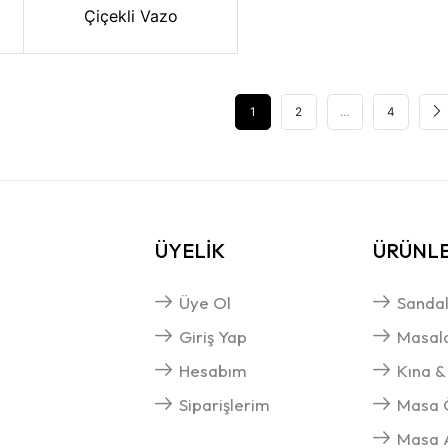
Çiçekli Vazo
1
2
…
4
ÜYELİK
ÜRÜNL
Üye Ol
Sandal
Giriş Yap
Masal
Hesabım
Kına &
Siparişlerim
Masa Ö
Masa A