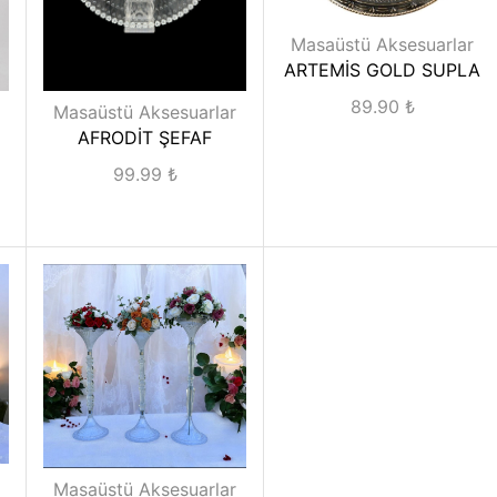
Masaüstü Aksesuarlar
ARTEMİS GOLD SUPLA
89.90
₺
Masaüstü Aksesuarlar
AFRODİT ŞEFAF
99.99
₺
Masaüstü Aksesuarlar