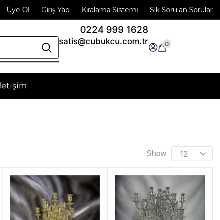
Üye Ol
Giriş Yap
Kiralama Sistemi
Sık Sorulan Sorular
0224 999 1628
satis@cubukcu.com.tr
0
İletişim
zümler
ici takımlarında güvenilir ortağınız. Üretiminizde
ükemmel sonuçlar sağlayın!
Show