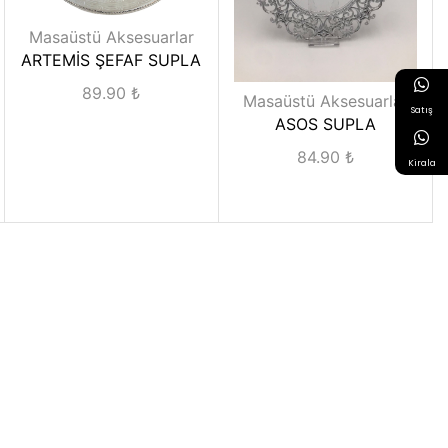
Masaüstü Aksesuarlar
ARTEMİS ŞEFAF SUPLA
89.90
₺
Masaüstü Aksesuarlar
Satış
ASOS SUPLA
84.90
₺
Kirala