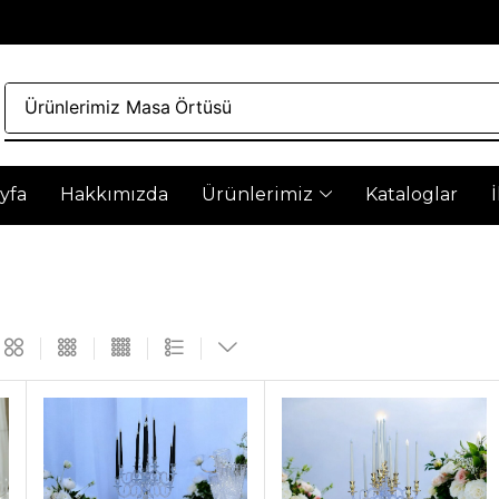
Ürünlerimiz
Masa Örtüsü
yfa
Hakkımızda
Ürünlerimiz
Kataloglar
Yenilikçi Çö
Artek, freze ve torna ve kes
maksimum performans ve m