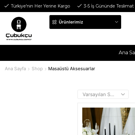
Türkiye'nin Her Yerine Kargo
3-5 İş Gününde Teslimat
Ürünlerimiz
Ana Sa
Ana Sayfa
Shop
Masaüstü Aksesuarlar