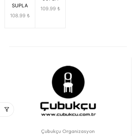
SUPLA
109.99
₺
108.99
₺
Çubukçu Organizasyon