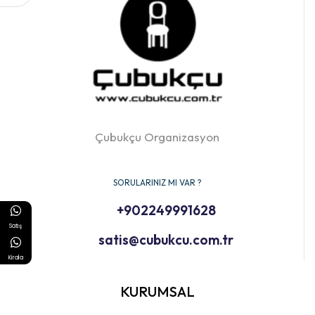
Çubukçu Organizasyon
SORULARINIZ MI VAR ?
+902249991628
Satış
satis@cubukcu.com.tr
Kirala
KURUMSAL