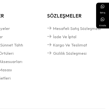
Satış
ER
SÖZLEŞMELER
Kirala
yeler
Mesafeli Satış Sözleşmesi
ar
İade Ve İptal
 Sünnet Tahtı
Kargo Ve Teslimat
rtüleri
Gizlilik Sözleşmesi
ksesuarları
Masası
Setleri