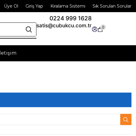
Üye Ol
Giriş Yap
Kiralama Sistemi
Sık Sorulan Sorular
0224 999 1628
satis@cubukcu.com.tr
0
İletişim
zümler
ici takımlarında güvenilir ortağınız. Üretiminizde
ükemmel sonuçlar sağlayın!