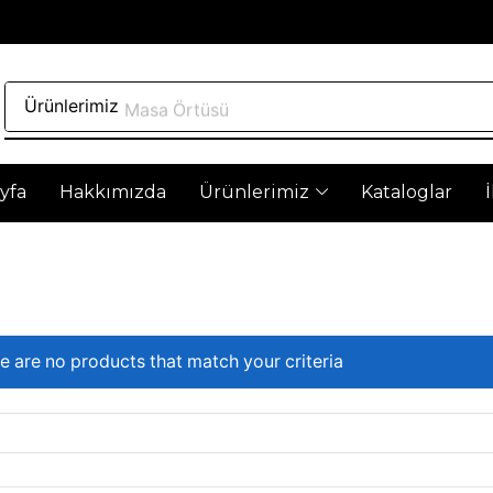
Ürünlerimiz
Masa Örtüsü
yfa
Hakkımızda
Ürünlerimiz
Kataloglar
Yenilikçi Çö
Artek, freze ve torna ve kes
maksimum performans ve m
e are no products that match your criteria