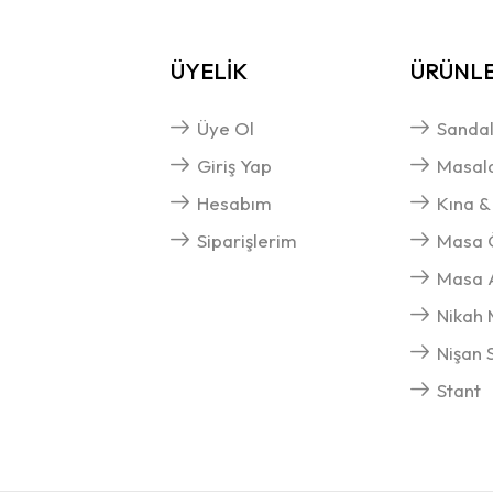
ÜYELİK
ÜRÜNL
Üye Ol
Sandal
Giriş Yap
Masal
Hesabım
Kına &
Siparişlerim
Masa Ö
Masa A
Nikah 
Nişan 
Stant