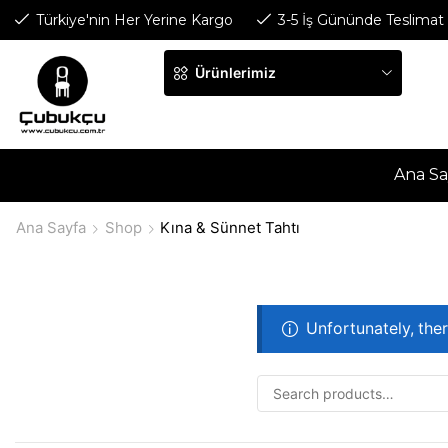
Türkiye'nin Her Yerine Kargo
3-5 İş Gününde Teslimat
Ürünlerimiz
Ana Sa
Ana Sayfa
Shop
Kına & Sünnet Tahtı
Unfortunately, ther