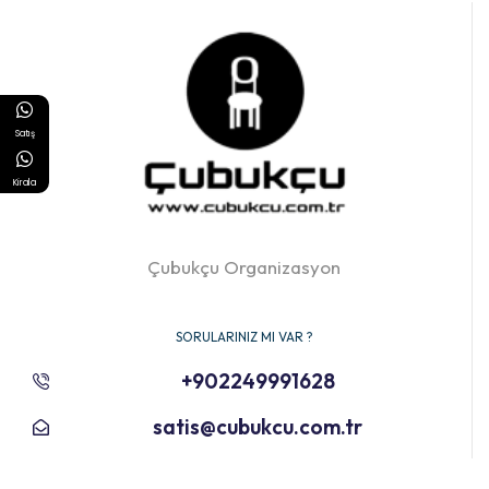
Satış
Kirala
Çubukçu Organizasyon
SORULARINIZ MI VAR ?
+902249991628
satis@cubukcu.com.tr