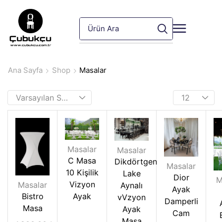
Ana Sayfa
Shop
Masalar
Masalar
Masalar
C Masa
Dikdörtgen
Masalar
10 Kişilik
Lake
Dior
M
Vizyon
Masalar
Aynalı
Ayak
Bistro
Ayak
vVzyon
Damperli
Masa
Ayak
Cam
Masa