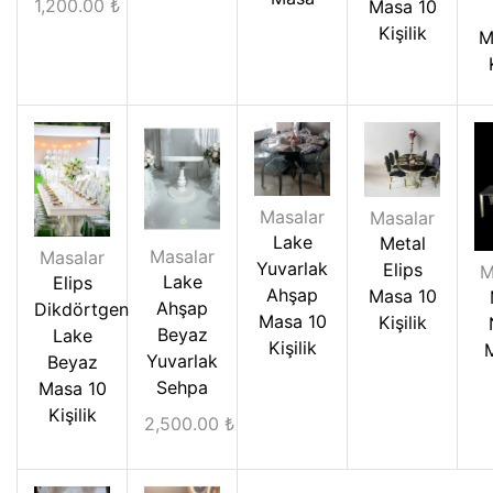
1,200.00
₺
Masa 10
Kişilik
M
Masalar
Masalar
Lake
Metal
Masalar
Masalar
Yuvarlak
Elips
M
Lake
Elips
Ahşap
Masa 10
Ahşap
Dikdörtgen
Masa 10
Kişilik
Beyaz
Lake
Kişilik
Yuvarlak
Beyaz
Sehpa
Masa 10
Kişilik
2,500.00
₺