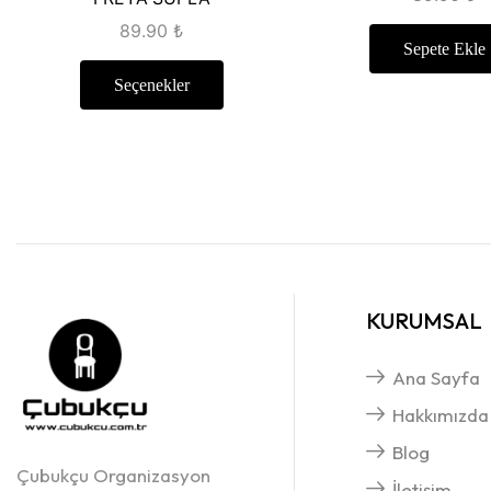
89.90
₺
Sepete Ekle
Seçenekler
KURUMSAL
Ana Sayfa
Hakkımızda
Blog
Çubukçu Organizasyon
İletişim