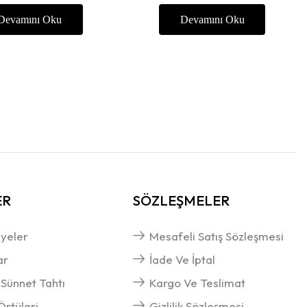
Devamını Oku
Devamını Oku
ER
SÖZLEŞMELER
yeler
Mesafeli Satış Sözleşmesi
ar
İade Ve İptal
 Sünnet Tahtı
Kargo Ve Teslimat
rtüleri
Gizlilik Sözleşmesi