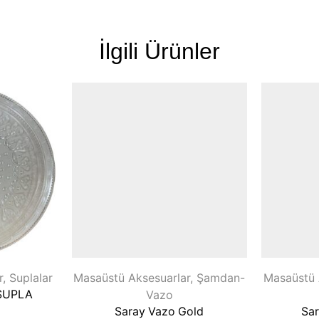
İlgili Ürünler
r
,
Suplalar
Masaüstü Aksesuarlar
,
Şamdan-
Masaüstü 
SUPLA
Vazo
Saray Vazo Gold
Sa