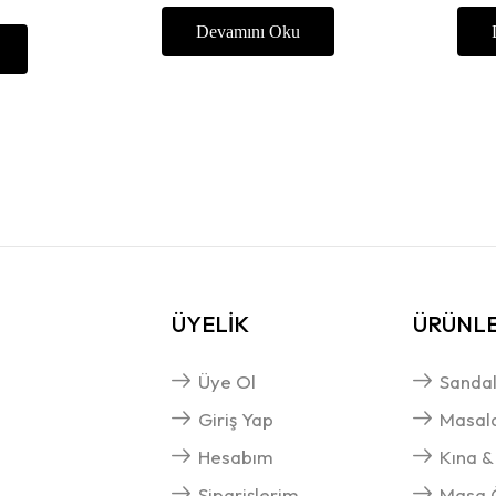
Devamını Oku
ÜYELİK
ÜRÜNL
Üye Ol
Sandal
Giriş Yap
Masal
Hesabım
Kına &
Siparişlerim
Masa Ö