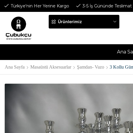
Türkiye'nin Her Yerine Kargo
3-5 İş Gününde Teslimat
Ürünlerimiz
Ana Sa
Ana Sayfa
Masaüstü Aksesuarlar
Şamdan- Vazo
3 Kollu Gü