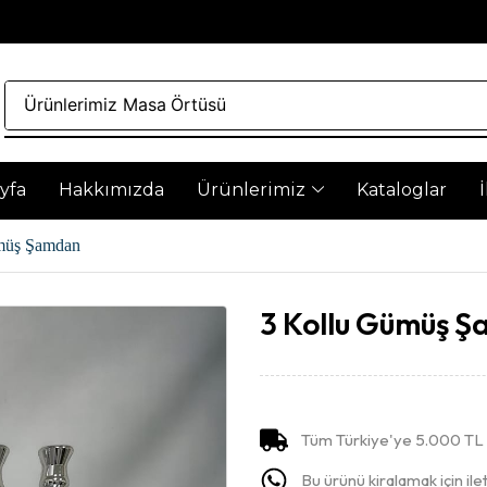
Ürünlerimiz
Masa Örtüsü
yfa
Hakkımızda
Ürünlerimiz
Kataloglar
müş Şamdan
3 Kollu Gümüş 
Tüm Türkiye'ye 5.000 TL v
Bu ürünü kiralamak için ilet