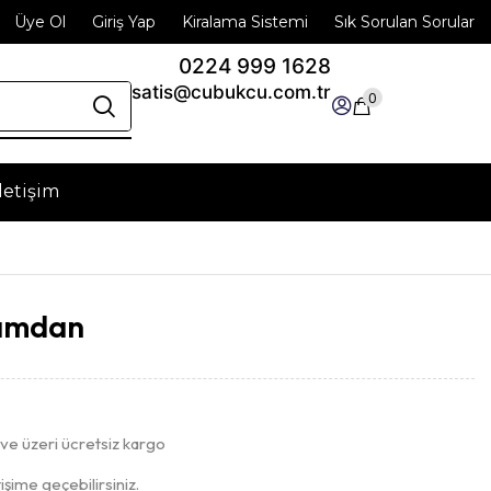
Üye Ol
Giriş Yap
Kiralama Sistemi
Sık Sorulan Sorular
0224 999 1628
satis@cubukcu.com.tr
0
İletişim
Şamdan
e üzeri ücretsiz kargo
işime geçebilirsiniz.