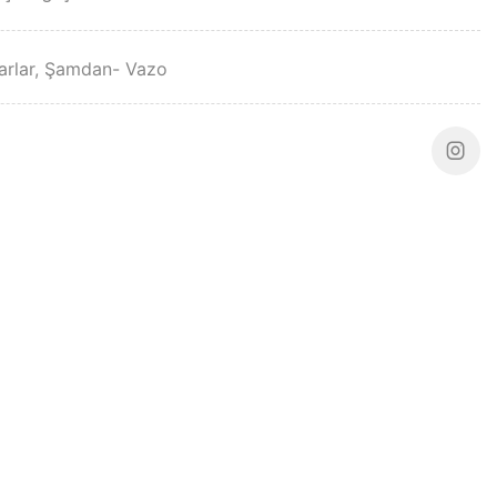
rlar
,
Şamdan- Vazo