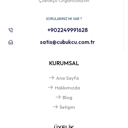
Çubukçu Organizasyon
SORULARINIZ MI VAR ?
+902249991628
satis@cubukcu.com.tr
KURUMSAL
Ana Sayfa
Hakkımızda
Blog
İletişim
ÜYELİK